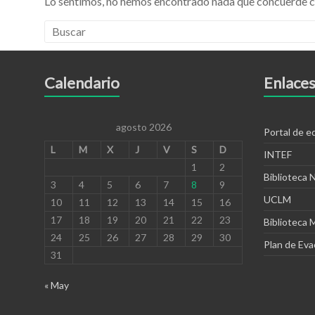
Lo sentimos, no hemos encontrado nada que concuerde c
Calendario
Enlaces
agosto 2026
Portal de 
L
M
X
J
V
S
D
INTEF
1
2
Biblioteca 
3
4
5
6
7
8
9
UCLM
10
11
12
13
14
15
16
17
18
19
20
21
22
23
Biblioteca 
24
25
26
27
28
29
30
Plan de Eva
31
« May