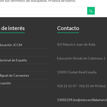
on tus términos de búsqueda. Prueba de nuevo.
 de interés
Contacto
IES Maestro Juan de Ávila
educación JCCM
Educación Ronda de Calatrava, 1
Nacional de España
13003 Ciudad Real España
Miguel de Cervantes
cuación
926 22 12 07 - 926 25 64 90 (fax)
13001339.ies@educastillalamanc