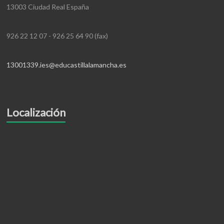
13003 Ciudad Real España
926 22 12 07 - 926 25 64 90 (fax)
13001339.ies@educastillalamancha.es
Localización