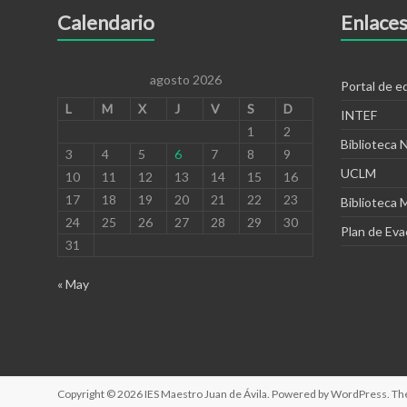
Calendario
Enlaces
agosto 2026
Portal de 
L
M
X
J
V
S
D
INTEF
1
2
Biblioteca 
3
4
5
6
7
8
9
UCLM
10
11
12
13
14
15
16
17
18
19
20
21
22
23
Biblioteca 
24
25
26
27
28
29
30
Plan de Eva
31
« May
Copyright © 2026
IES Maestro Juan de Ávila
. Powered by
WordPress
. T