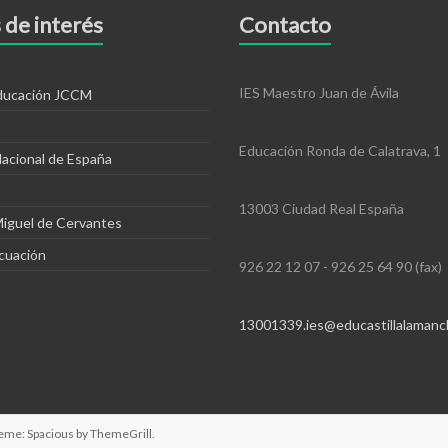
 de interés
Contacto
IES Maestro Juan de Ávila
educación JCCM
Educación Ronda de Calatrava, 1
Nacional de España
13003 Ciudad Real España
Miguel de Cervantes
cuación
926 22 12 07 - 926 25 64 90 (fax)
13001339.ies@educastillalamanc
heme: Spacious by
ThemeGrill
.