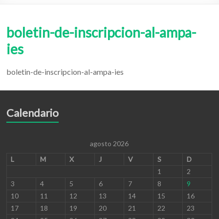
boletin-de-inscripcion-al-ampa-
ies
boletin-de-inscripcion-al-ampa-ies
Calendario
agosto 2026
L
M
X
J
V
S
D
1
2
3
4
5
6
7
8
9
10
11
12
13
14
15
16
17
18
19
20
21
22
23