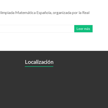
I Olimpiada Matemática Española, organizada por la Real
Leer más
Localización