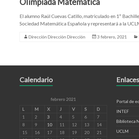
Olimpiada Matemática
El alumno Raúl Cuevas Catillo, matriculado en 1º Bachill
Sociedad Matemática Española y representará a la UCLM
Dirección Dirección Dirección
3 febrero, 2021
Calendario
Enlaces
febrero 2021
Portal de 
L
M
X
J
V
S
D
INTEF
1
2
3
4
5
6
7
Biblioteca 
8
9
10
11
12
13
14
UCLM
15
16
17
18
19
20
21