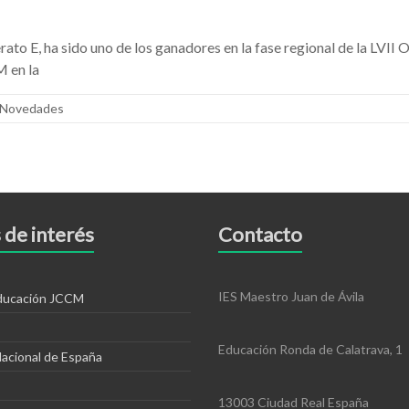
erato E, ha sido uno de los ganadores en la fase regional de la LVI
 en la
Novedades
 de interés
Contacto
IES Maestro Juan de Ávila
educación JCCM
Educación Ronda de Calatrava, 1
Nacional de España
13003 Ciudad Real España