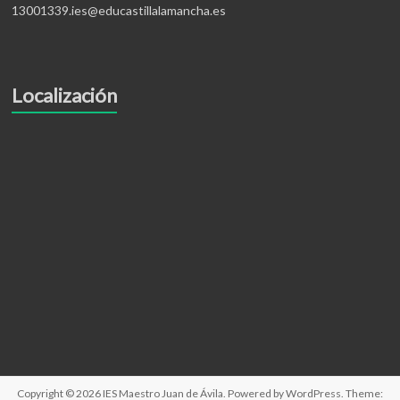
13001339.ies@educastillalamancha.es
Localización
Copyright © 2026
IES Maestro Juan de Ávila
. Powered by
WordPress
. Theme: