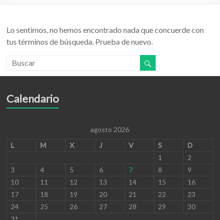
Lo sentimos, no hemos encontrado nada que concuerde con
tus términos de búsqueda. Prueba de nuevo.
Calendario
agosto 2026
L
M
X
J
V
S
D
1
2
3
4
5
6
7
8
9
10
11
12
13
14
15
16
17
18
19
20
21
22
23
24
25
26
27
28
29
30
31