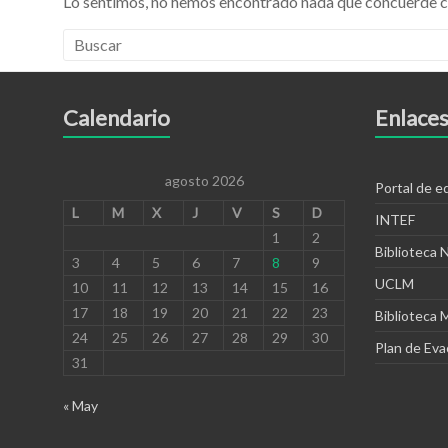
Lo sentimos, no hemos encontrado nada que concuerde c
Calendario
Enlaces
agosto 2026
Portal de 
L
M
X
J
V
S
D
INTEF
1
2
Biblioteca 
3
4
5
6
7
8
9
UCLM
10
11
12
13
14
15
16
17
18
19
20
21
22
23
Biblioteca 
24
25
26
27
28
29
30
Plan de Eva
31
« May