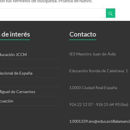
on tus términos de búsqueda. Prueba de nuevo.
 de interés
Contacto
IES Maestro Juan de Ávila
educación JCCM
Educación Ronda de Calatrava, 1
Nacional de España
13003 Ciudad Real España
Miguel de Cervantes
cuación
926 22 12 07 - 926 25 64 90 (fax)
13001339.ies@educastillalamanc