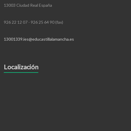
13003 Ciudad Real España
926 22 12 07 - 926 25 64 90 (fax)
13001339.ies@educastillalamancha.es
Localización