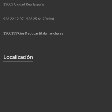
13003 Ciudad Real España
926 22 12 07 - 926 25 64 90 (fax)
13001339.ies@educastillalamancha.es
Localización