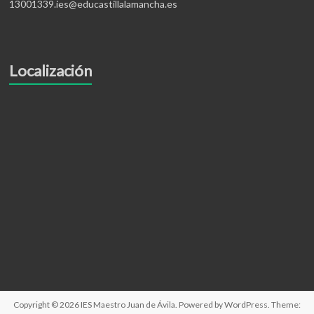
13001339.ies@educastillalamancha.es
Localización
Copyright © 2026
IES Maestro Juan de Ávila
. Powered by
WordPress
. Theme: